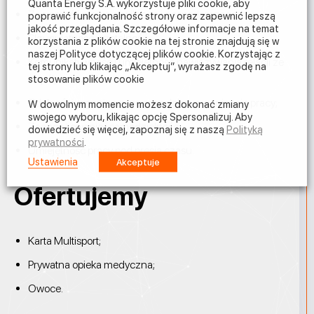
Quanta Energy S.A. wykorzystuje pliki cookie, aby
Znajomość prawa cywilnego i gospodarczego;
poprawić funkcjonalność strony oraz zapewnić lepszą
jakość przeglądania. Szczegółowe informacje na temat
Skrupulatność i rzetelność;
korzystania z plików cookie na tej stronie znajdują się w
naszej Polityce dotyczącej plików cookie. Korzystając z
Komunikatywność i umiejętność nawiązywania relacji ze
tej strony lub klikając „Akceptuj”, wyrażasz zgodę na
współpracownikami;
stosowanie plików cookie
Zdolności organizacyjne oraz dobra organizacja pracy;
W dowolnym momencie możesz dokonać zmiany
swojego wyboru, klikając opcję Spersonalizuj. Aby
Zaangażowanie i samodzielność;
dowiedzieć się więcej, zapoznaj się z naszą
Polityką
prywatności
.
Umiejętność pracy pod presją czasu.
Ustawienia
Akceptuje
Ofertujemy
Karta Multisport;
Prywatna opieka medyczna;
Owoce.