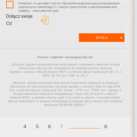
Potwierdzam, że zapoznałem (-am) się z Klauzulą informacyjną dotyczącą przetwarzania danych
osobowych przez Quanta Energy S.A. i wyrażam zgodę na kontakt w celu przedstawienia oferty
współpracy… zobacz pełną treść zgody
Dołącz swoje
CV
Prosimy o dopisanie następującej klauzuli:
„Wyrażam zgodę na przetwarzanie moich danych osobowych zawartych w mojej
ofercie pracy dla potrzeb niezbędnych do realizacji procesu rekrutacji
zgodnie z ustawą z dnia 29 sierpnia 1997r. o ochronie danych osobowych (Dz. U. z
2002 r. Nr 101, poz. 926, ze zm.)”
„Wyrażam zgodę na przetwarzanie danych osobowych zawartych w niniejszym
dokumencie do realizacji procesu rekrutacji zgodnie z ustawą z dnia 10 maja 2018
roku o ochronie danych osobowych (Dz. Ustaw z 2018, poz. 1000) oraz zgodnie z
Rozporządzeniem Parlamentu Europejskiego i Rady (UE) 2016/679 z dnia 27
kwietnia 2016 r. w sprawie ochrony osób fizycznych w związku z przetwarzaniem
danych osobowych i w sprawie swobodnego przepływu takich danych oraz uchylenia
dyrektywy 95/46/WE (RODO).”
4
5
6
7
8