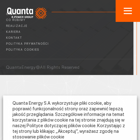
O NAS
CO ROBIMY
REALIZACJE
KARIERA
KONTAKT
POLITYKA PRYWATNOŚCI
POLITYKA COOKIES
QuantaEnergy@All Rights Reserved
Quanta Energy S.A. wykorzystuje pliki cookie, aby
poprawić funkcjonalność strony oraz zapewnić lepszą
jakość przeglądania. Szczegółowe informacje na temat
korzystania z plików cookie na tej stronie znajdują się w
naszej Polityce dotyczącej plików cookie. Korzystając z
tej strony lub klikając „Akceptuj”, wyrażasz zgodę na
stosowanie plików cookie